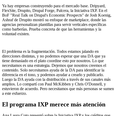
Ya hay empresas construyendo para el mercado base. Dripyard,
FlexSite, Drupito, Drupal Forge, Palcera, la
Iniciativa IXP
. En el
BoF "Real Talk on Drupal's Economic Prospects" de Josh Koenig,
Ashraf de Drupito mostró su enfoque de marketplace, donde las
agencias personalizan plantillas para servir verticales específicas
como barberías. Prueba concreta de que las herramientas y la
voluntad existen.
El problema es la fragmentación. Todos estamos jalando en
direcciones distintas, y no podemos esperar que una DA que ya
tiene demasiado en el plato coordine esto por nosotros. Lo que
necesitamos es una estrategia. Dejemos que nosotros creemos el
contenido. Solo necesitamos ayuda de la DA para identificar la
diferencia en el tono, y podemos ayudar a crearlo y publicarlo.
Luego la DA ayuda con la distribución a través de sus canales más
amplios. Lo compartí con Paul McKibben y Chris O'Donnell, y
estuvieron de acuerdo. Pero necesitamos que más personas se sumen
a este esfuerzo.
El programa IXP merece más atención
Ana Laura Coto presentó sobre la
Iniciativa IXP
y los créditos que