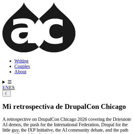
Pasar
al
contenido
principal
Writing
Couples
Navegación
About
principal
☰
EN
ES
☾
Mi retrospectiva de DrupalCon Chicago
A retrospective on DrupalCon Chicago 2026 covering the Driesnote
AI demos, the push for the International Federation, Drupal for the
little guy, the IXP Initiative, the AI community debate, and the path